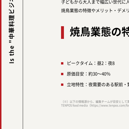
子どもから大人まで幅広い世代に
焼鳥業態の特徴やメリット・デメ
焼鳥業態の
ピークタイム：昼2：夜8
原価目安：約30～40％
立地特性：夜需要のある駅前・
（※）以下の情報源から、編集チームが目安として
TENPOS food media（https://www.tenpos.com/f