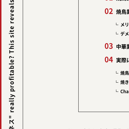
Is the "中華料理ビジネス" really profitable? This site reveals the winning formula. -
焼鳥
メリ
デメ
中華
実際
焼鳥
焼き
Cha