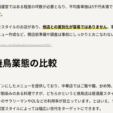
舗運営ではある程度の坪数が必要となり、平均客単価は5千円未満
す
。
なスタイルのお店があり、
他店との差別化が容易ではありません
。
ニュー作成など、開店前準備や調査は事前にしっかりとおこなわな
npos.com/foodmedia/management/428/）
焼鳥業態の比較
インにしたメニューを提供しており、中華店ではご飯や麺、炒め物
で馴染みのある料理ですが、どちらかというと焼鳥店は居酒屋スタ
りのサラリーマンやOLなどの利用率が目立っています。とはいえ、
運営スタイルによっては幅広い世代をターゲットにできます。