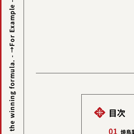
-
→For Example
目次
焼鳥