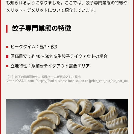
も知られるようになりました。ここでは、餃子専門業態の特徴や
メリット・デメリットについて紹介しています。
餃子専門業態の特徴
ピークタイム：昼7・夜3
原価目安：約40～50%※生餃子テイクアウトの場合
立地特性：駅前orテイクアウト需要エリア
（※）以下の情報源から、編集チームが目安として算出
フードビジネス.com（https://food-business.funaisoken.co.jp/biz_eat_out/biz_eat_out_so