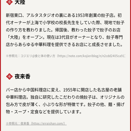
大陸
新宿東口、アルタスタジオの裏にある1953年創業の餃子店。初
代オーナーが上海で小学校の校長先生をしていた際、現地で餃子
の作り方を教わりました。帰国後、教わった餃子で餃子のお店
「大陸」をオープン。現在は3代目がオーナーとなり、餃子専門
店からあらゆる中華料理を提供できるお店にと成長させました。
※参照元：コジエリ@食と体の使い方（https://note.com/kojieriblog/n/n2cdd2405ca91）
夜来香
バー店から中国料理店に変え、1955年に開店した名古屋の老舗
中華料理店。独自に研究したこだわりの焼餃子は、オリジナルの
包み方で皮が薄く、小ぶりな形が特徴です。餃子の他、麺・揚げ
物・スープ・定食などを提供しています。
※参照元：夜来香（https://eiraishan.com/）