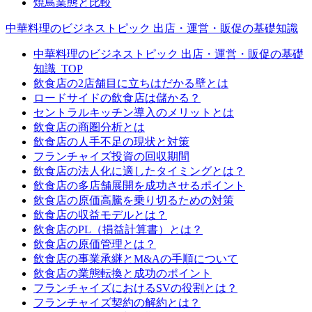
焼鳥業態と比較
中華料理のビジネストピック 出店・運営・販促の基礎知識
中華料理のビジネストピック 出店・運営・販促の基礎
知識_TOP
飲食店の2店舗目に立ちはだかる壁とは
ロードサイドの飲食店は儲かる？
セントラルキッチン導入のメリットとは
飲食店の商圏分析とは
飲食店の人手不足の現状と対策
フランチャイズ投資の回収期間
飲食店の法人化に適したタイミングとは？
飲食店の多店舗展開を成功させるポイント
飲食店の原価高騰を乗り切るための対策
飲食店の収益モデルとは？
飲食店のPL（損益計算書）とは？
飲食店の原価管理とは？
飲食店の事業承継とM&Aの手順について
飲食店の業態転換と成功のポイント
フランチャイズにおけるSVの役割とは？
フランチャイズ契約の解約とは？