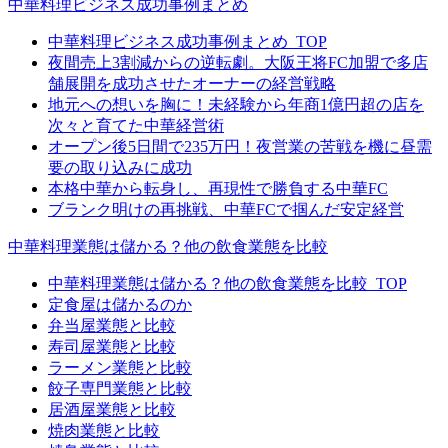
中華料理ビジネス成功事例まとめ
中華料理ビジネス成功事例まとめ_TOP
夜間売上3割減からの逆転劇。大阪王将FC加盟で多店
舗展開を成功させたオーナーの経営戦略
地元への想いを胸に！未経験から年商1億円超の店を
次々と育てた中華経営術
オープン後5日間で235万円！夜営業の苦戦を機に昼需
要の取り込みに成功
本格中華から転身し、再現性で勝負する中華FC
ブランク明けの再挑戦、中華FCで掴んだ安定経営
中華料理業態は儲かる？他の飲食業態を比較
中華料理業態は儲かる？他の飲食業態を比較_TOP
定食屋は儲かるのか
弁当屋業態と比較
寿司屋業態と比較
ラーメン業態と比較
餃子専門業態と比較
居酒屋業態と比較
焼肉業態と比較