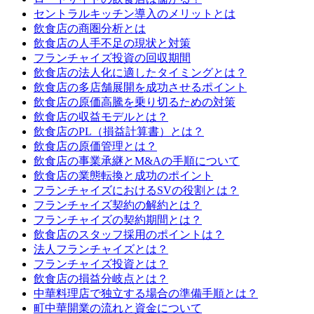
セントラルキッチン導入のメリットとは
飲食店の商圏分析とは
飲食店の人手不足の現状と対策
フランチャイズ投資の回収期間
飲食店の法人化に適したタイミングとは？
飲食店の多店舗展開を成功させるポイント
飲食店の原価高騰を乗り切るための対策
飲食店の収益モデルとは？
飲食店のPL（損益計算書）とは？
飲食店の原価管理とは？
飲食店の事業承継とM&Aの手順について
飲食店の業態転換と成功のポイント
フランチャイズにおけるSVの役割とは？
フランチャイズ契約の解約とは？
フランチャイズの契約期間とは？
飲食店のスタッフ採用のポイントは？
法人フランチャイズとは？
フランチャイズ投資とは？
飲食店の損益分岐点とは？
中華料理店で独立する場合の準備手順とは？
町中華開業の流れと資金について