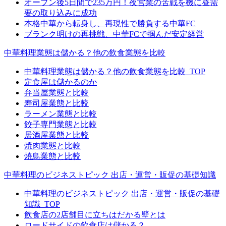
オープン後5日間で235万円！夜営業の苦戦を機に昼需
要の取り込みに成功
本格中華から転身し、再現性で勝負する中華FC
ブランク明けの再挑戦、中華FCで掴んだ安定経営
中華料理業態は儲かる？他の飲食業態を比較
中華料理業態は儲かる？他の飲食業態を比較_TOP
定食屋は儲かるのか
弁当屋業態と比較
寿司屋業態と比較
ラーメン業態と比較
餃子専門業態と比較
居酒屋業態と比較
焼肉業態と比較
焼鳥業態と比較
中華料理のビジネストピック 出店・運営・販促の基礎知識
中華料理のビジネストピック 出店・運営・販促の基礎
知識_TOP
飲食店の2店舗目に立ちはだかる壁とは
ロードサイドの飲食店は儲かる？