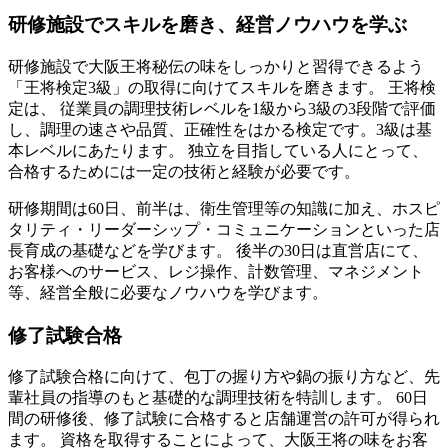
研修施設でスキルを磨き、経営ノウハウを学ぶ
研修施設で大阪王将秘伝の味をしっかりと習得できるよう
「王将検定3級」の取得に向けてスキルを磨きます。 王将検
定は、 従業員の調理技術レベルを1級から3級の3段階で評価
し、調理の速さや品質、正確性をはかる検定です。3級は基
本レベルにあたります。 独立を目指している人にとって、
合格するためには一定の技術と経験が必要です。
研修期間は60日、前半は、衛生管理等の知識に加え、ホスピ
タリティ・リーダーシップ・コミュニケーションといった店
長育成の基礎などを学びます。 後半の30日は直営店にて、
お客様へのサービス、レジ操作、計数管理、マネジメント
等、経営全般に必要なノウハウを学びます。
修了試験合格
修了試験合格に向けて、包丁の握り方や鍋の振り方など、先
輩社員の指導のもと基礎的な調理技術を特訓します。 60日
間の研修後、修了試験に合格すると店舗運営の許可が得られ
ます。 資格を取得することによって、大阪王将の味をお客