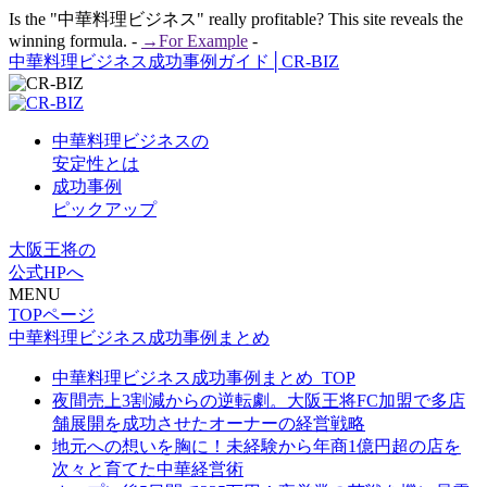
Is the "中華料理ビジネス" really profitable? This site reveals the
winning formula. -
→For Example
-
中華料理ビジネス成功事例ガイド│CR-BIZ
中華料理ビジネスの
安定性とは
成功事例
ピックアップ
大阪王将の
公式HPへ
MENU
TOPページ
中華料理ビジネス成功事例まとめ
中華料理ビジネス成功事例まとめ_TOP
夜間売上3割減からの逆転劇。大阪王将FC加盟で多店
舗展開を成功させたオーナーの経営戦略
地元への想いを胸に！未経験から年商1億円超の店を
次々と育てた中華経営術